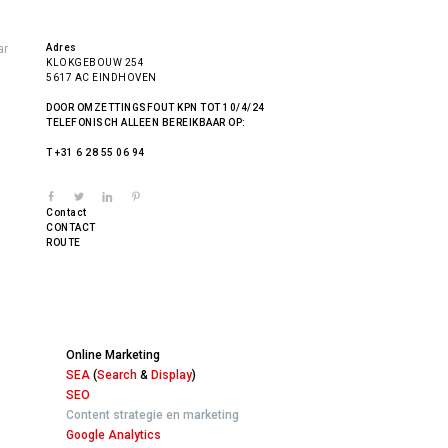
ar
Adres
KLOKGEBOUW 254
5617 AC EINDHOVEN
DOOR OMZETTINGSFOUT KPN TOT 10/4/24
TELEFONISCH ALLEEN BEREIKBAAR OP:
T +31 6 28 55 06 94
Contact
CONTACT
ROUTE
Online Marketing
SEA
(
Search
&
Display
)
SEO
Content strategie en marketing
Google Analytics