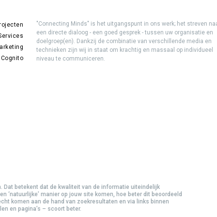
"Connecting Minds" is het uitgangspunt in ons werk; het streven na
rojecten
een directe dialoog - een goed gesprek - tussen uw organisatie en
Services
doelgroep(en). Dankzij de combinatie van verschillende media en
arketing
technieken zijn wij in staat om krachtig en massaal op individueel
 Cognito
niveau te communiceren.
 Dat betekent dat de kwaliteit van de informatie uiteindelijk
n ‘natuurlijke’ manier op jouw site komen, hoe beter dit beoordeeld
echt komen aan de hand van zoekresultaten en via links binnen
len en pagina’s – scoort beter.