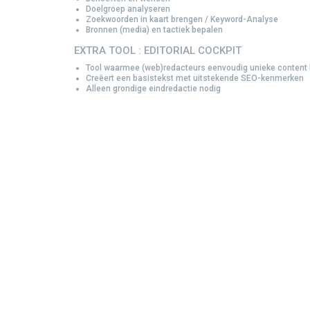
Doelgroep analyseren
Zoekwoorden in kaart brengen / Keyword-Analyse
Bronnen (media) en tactiek bepalen
EXTRA TOOL : EDITORIAL COCKPIT
Tool waarmee (web)redacteurs eenvoudig unieke content
Creëert een basistekst met uitstekende SEO-kenmerken
Alleen grondige eindredactie nodig