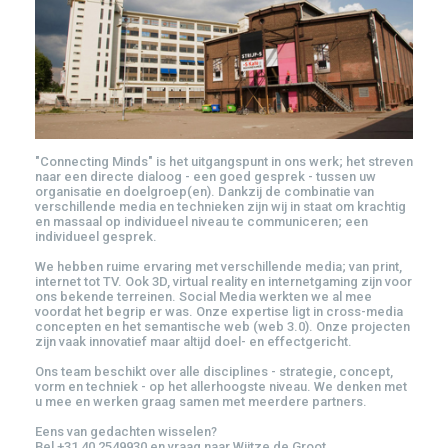
"Connecting Minds" is het uitgangspunt in ons werk; het streven
naar een directe dialoog - een goed gesprek - tussen uw
organisatie en doelgroep(en). Dankzij de combinatie van
verschillende media en technieken zijn wij in staat om krachtig
en massaal op individueel niveau te communiceren; een
individueel gesprek.
We hebben ruime ervaring met verschillende media; van print,
internet tot TV. Ook 3D, virtual reality en internetgaming zijn voor
ons bekende terreinen. Social Media werkten we al mee
voordat het begrip er was. Onze expertise ligt in cross-media
concepten en het semantische web (web 3.0). Onze projecten
zijn vaak innovatief maar altijd doel- en effectgericht.
Ons team beschikt over alle disciplines - strategie, concept,
vorm en techniek - op het allerhoogste niveau. We denken met
u mee en werken graag samen met meerdere partners.
Eens van gedachten wisselen?
Bel +31 40 2549930 en vraag naar Wijtze de Groot