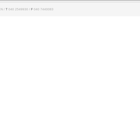
N /
T
040 2549930 /
F
040 7440083