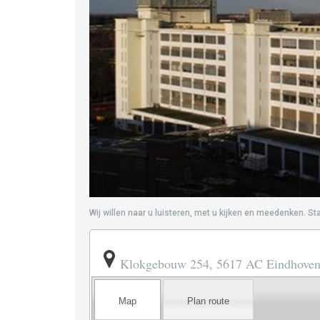
Wij willen naar u luisteren, met u kijken en meedenken. S
Klokgebouw 254, 5617 AC Eindhove
Map
Plan route